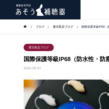
ブログ
鹿児島店ブログ
国際保護等級IP68
折尾店ブログ
折尾店ブログ
宮崎店
宮崎店
ご挨拶
鹿児島店ブログ
皆様に「生活の
くことが私たち
国際保護等級IP68（防水性・
ブログ
ブログ
会社概要
特徴
blog
blog
2024.08.07
company
当社の特徴
いま
いま
東筑高校の甲子園出場
東筑高校の甲子園出場
「親子で
「親子で
耳鼻科と
ャンペー
ャンペー
補聴器は厚生
た医療機器で