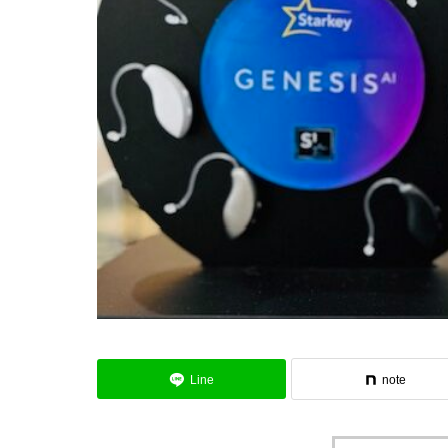
Line
note