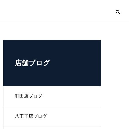
折尾店ブログ
折尾店ブログ
折尾店ブログ
折尾店ブログ
会社概要
店舗ブログ
町田店ブログ
フランチャイズ募集
フォナック初の充電式耳あな補聴
フォナック初の充電式耳あな補聴
９月１５日は敬
９月１５日は敬
選定と調整の技術
器
器
八王子店ブログ
適切な機種選定と 適切な音質調整
なくして 聴こえの改善なし。