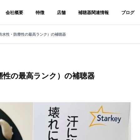
会社概要
特徴
店舗
補聴器関連情報
ブログ
（防水性・防塵性の最高ランク）の補聴器
ブログ
ブログ
町田店ブログ
町田店ブログ
企業理念
質」を向上していただ
すべては最高の"聴こえ"のために
の願い
防塵性の最高ランク）の補聴器
採用情報
話そう補聴器のこと」キ
話そう補聴器のこと」キ
暦の上では春ですが、まだまだ寒
暦の上では春ですが、まだまだ寒
の連携
豊富なラインナップ
ン
ン
い日が続きますね
い日が続きますね
労働大臣の承認を受け
選択肢は世界中の 大手補聴器メー
す。
カー全て。