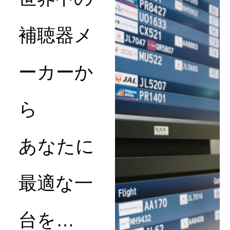
補聴器メ
ーカーか
ら
あなたに
最適な一
台を…